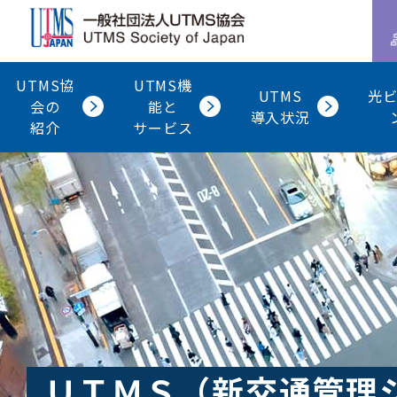
UTMS協
UTMS機
UTMS
光
会の
能と
導入状況
紹介
サービス
ＵＴＭＳ（新交通管理