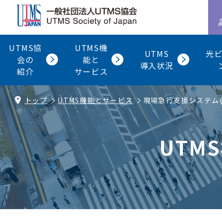
UTMS協
UTMS機
UTMS
光
会の
能と
導入状況
紹介
サービス
トップ
UTMS機能とサービス
現場急行支援システム(F
UTM