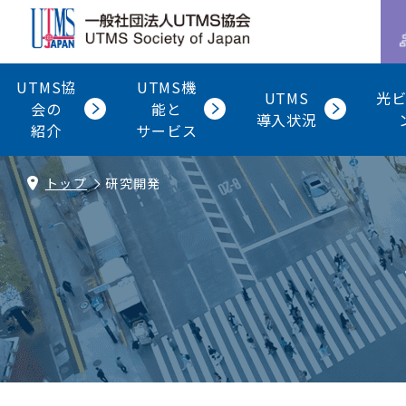
UTMS協
UTMS機
UTMS
光
会の
能と
導入状況
紹介
サービス
トップ
研究開発