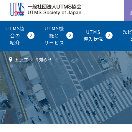
UTMS協
UTMS機
UTMS
光
会の
能と
導入状況
紹介
サービス
トップ
お知らせ