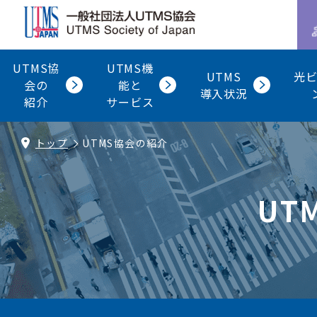
UTMS協
UTMS機
UTMS
光
会の
能と
導入状況
紹介
サービス
トップ
UTMS協会の紹介
UT