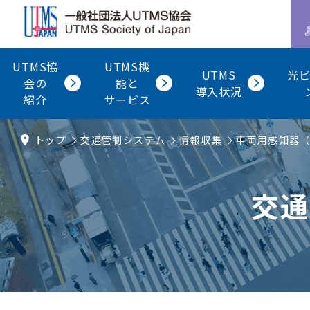
UTMS協
UTMS機
UTMS
光
会の
能と
導入状況
紹介
サービス
トップ
交通管制システム
情報収集
車両用感知器
交通